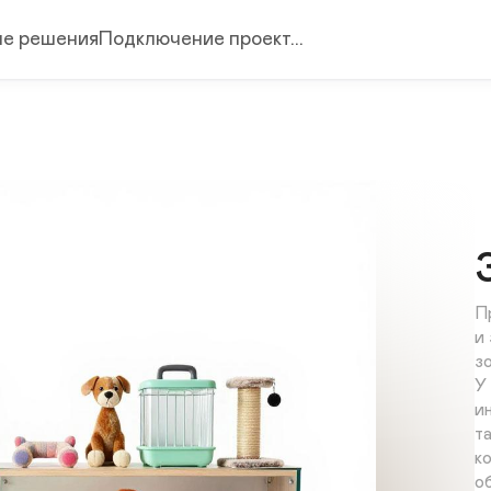
е решения
Подключение проект...
П
и
з
У
и
т
к
о