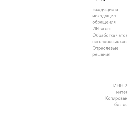
Входящие и 
исходящие 
обращения
ИИ-агент
Обработка чатов
неголосовых кан
Отраслевые 
решения
ИНН 26
инте
Копирован
без с