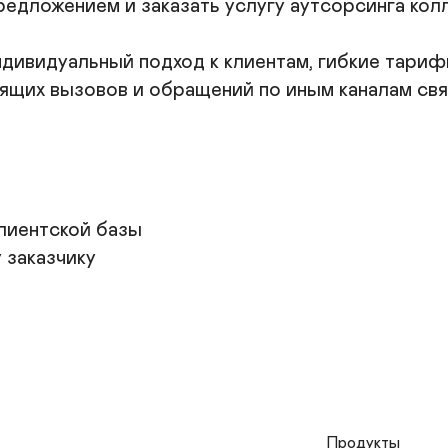
едложением и заказать услугу аутсорсинга колл
ндивидуальный подход к клиентам, гибкие тариф
щих вызовов и обращений по иным каналам связ
лиентской базы

заказчику

Продукты