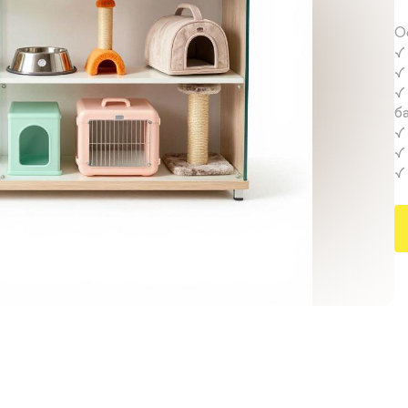
О
✓
✓
✓
ба
✓
✓
✓